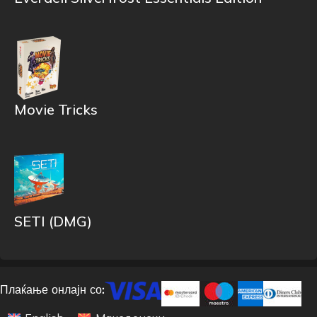
Movie Tricks
SETI (DMG)
Плаќање онлајн со: