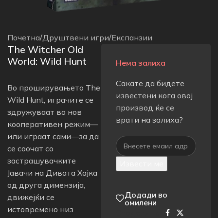
Почетна
/
Друштвени игри
/
Експанзии
The Witcher Old
World: Wild Hunt
Нема залиха
Сакате да бидете
Во проширувањето The
известени кога овој
Wild Hunt, играчите се
производ ќе се
здружуваат во нов
врати на залиха?
кооперативен режим—
или играат сами—за да
се соочат со
застрашувачките
Извести ме
Јавачи на Дивата Хајка
од друга димензија,
Додади во
движејќи се
омилени
истовремено низ
Сподели на: