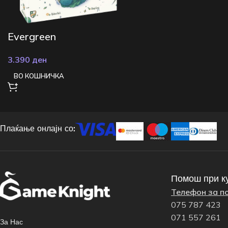
Evergreen
3.390
ден
ВО КОШНИЧКА
Плаќање онлајн со:
Помош при к
Телефон за п
075 787 423
071 557 261
За Нас