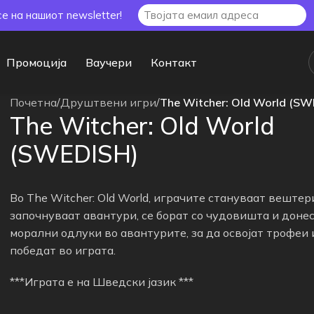
се на нашиот newsletter!
Промоција
Ваучери
Контакт
Почетна
/
Друштвени игри
/
The Witcher: Old World (SW
The Witcher: Old World
(SWEDISH)
Во The Witcher: Old World, играчите стануваат вештер
започнуваат авантури, се борат со чудовишта и доне
морални одлуки во авантурите, за да освојат трофеи 
победат во играта.
***Играта е на Шведски јазик ***