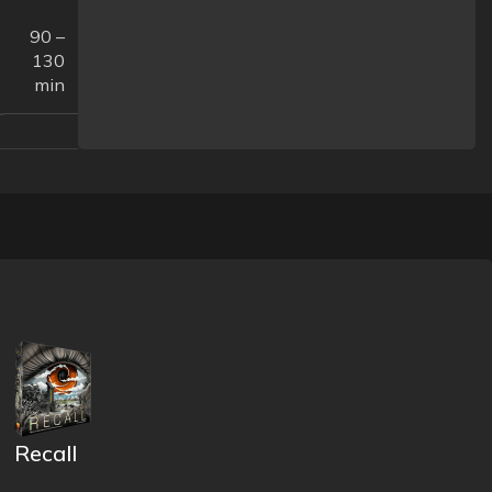
90 –
130
min
Recall