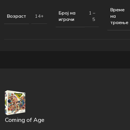
Време
Број на
1 –
Возраст
на
14+
играчи
5
траење
Coming of Age