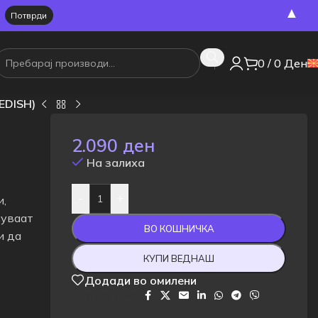
▲
0
/
0
Ден
EDISH)
2.090
ден
На залиха
-
+
и,
суваат
ВО КОШНИЧКА
и да
КУПИ ВЕДНАШ
Додади во омилени
Сподели на: