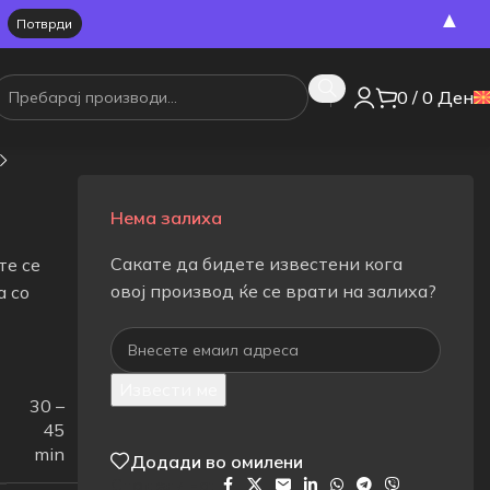
▲
0
/
0
Ден
Нема залиха
Сакате да бидете известени кога
те се
овој производ ќе се врати на залиха?
а со
Извести ме
30 –
45
min
Додади во омилени
Сподели на: