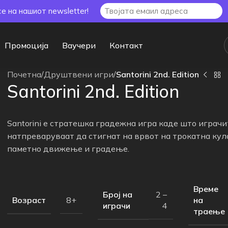
се на нашиот newsletter!
Промоција
Ваучери
Контакт
Почетна
/
Друштвени игри
/
Santorini 2nd. Edition
Santorini 2nd. Edition
Santorini е стратешка градежна игра каде што играчи
натпреваруваат да стигнат на врвот на трокатна кул
паметно движење и градење.
Време
Број на
2 –
Возраст
на
8+
играчи
4
траење