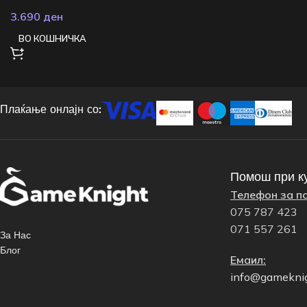
3.690
ден
ВО КОШНИЧКА
Плаќање онлајн со:
Помош при к
Телефон за п
075 787 423
071 557 261
За Нас
Блог
Емаил:
info@gamekni