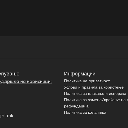
упување
Информации
оддршка на корисници:
Политика на приватност
Услови и правила за користење
Политика за плаќање и испорака
Политика за замена/враќање на 
рефундација
Политика за колачиња
ght.mk