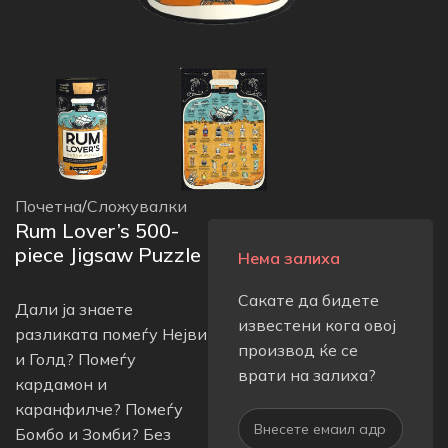
Почетна
/
Сложувалки
Rum Lover’s 500-
piece Jigsaw Puzzle
Нема залиха
Сакате да бидете
Дали ја знаете
известени кога овој
разликата помеѓу Нејви
производ ќе се
и Голд? Помеѓу
врати на залиха?
кардамон и
каранфилче? Помеѓу
Бомбо и Зомби? Без