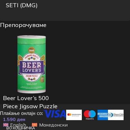
SETI (DMG)
Препорачуваме
Beer Lover’s 500
Piece Jigsaw Puzzle
Плаќање онлајн со:
1.590
ден
English
Македонски
ВО КОШНИЧКА