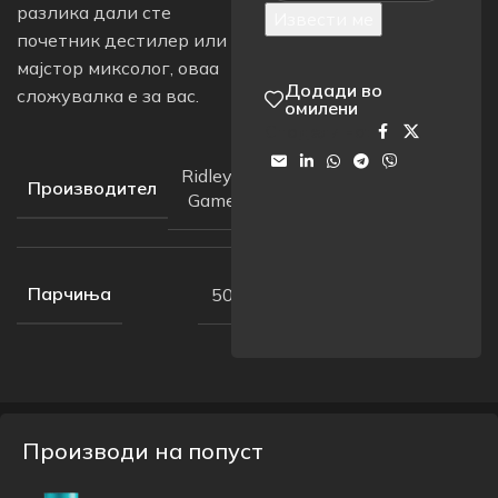
разлика дали сте
Извести ме
почетник дестилер или
мајстор миксолог, оваа
Додади во
сложувалка е за вас.
омилени
Сподели на:
Ridley’s
Производител
Games
Парчиња
500
Производи на попуст