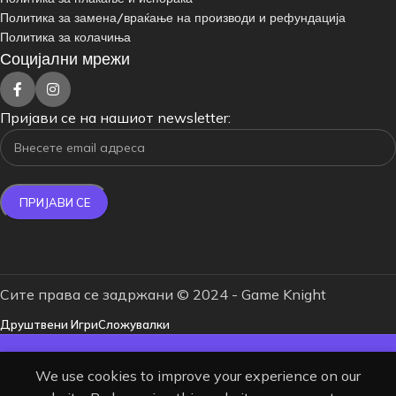
Политика за замена/враќање на производи и рефундација
Политика за колачиња
Социјални мрежи
Пријави се на нашиот newsletter:
Сите права се задржани © 2024 - Game Knight
Друштвени Игри
Сложувалки
БЕСПЛАТНА ДОСТАВА ЗА НАРАЧКИ
We use cookies to improve your experience on our
НАД 4000 ДЕНАРИ.
одавница
Омилени
Кошничка
Корисник