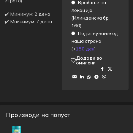
играта)
Враќање на
локација
✔️ Минимум: 2 дена
(Илинденска бр.
✔️ Максимум: 7 дена
160)
Подигнување од
наша страна
(+
150
ден
)
Додади во
омилени
Сподели на:
Производи на попуст