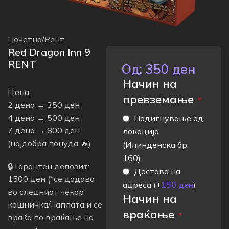
Почетна
/
Рент
Red Dragon Inn 9
RENT
Од:
350
ден
Начин на
Цена:
превземање
*
2 дена → 350 ден
4 дена → 500 ден
Подигнување од
7 дена → 800 ден
локација
(најдобра понуда 🔥)
(Илинденска бр.
160)
🔒 Гарантен депозит:
Достава на
1500 ден (*се додава
адреса
(+
150
ден
)
во следниот чекор
Начин на
кошничка/наплата и се
враќање
*
враќа по враќање на