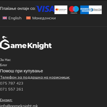
Плаќање онлајн со:
English
Македонски
За Нас
Блог
Помош при купување
Телефон за поддршка на корисници:
075 787 423
071 557 261
Емаил:
info@gameknight.mk