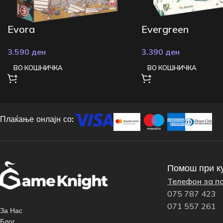
Evora
Evergreen
3.590
ден
3.390
ден
ВО КОШНИЧКА
ВО КОШНИЧКА
Плаќање онлајн со:
Помош при к
Телефон за п
075 787 423
071 557 261
За Нас
Блог