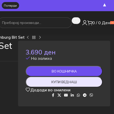
▲
0
/
0
Ден
nburg Bit Set
Set
3.690
ден
На залиха
ВО КОШНИЧКА
КУПИ ВЕДНАШ
Додади во омилени
Сподели на: