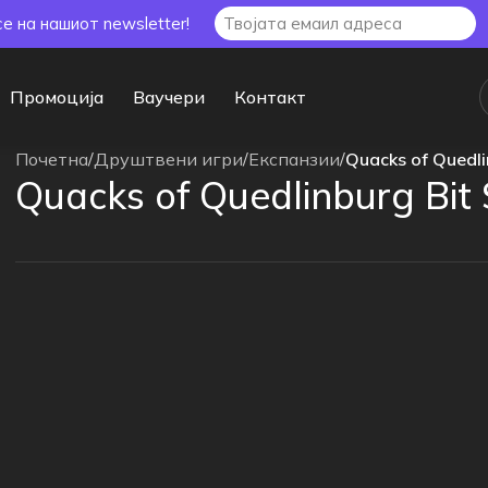
се на нашиот newsletter!
Промоција
Ваучери
Контакт
Почетна
/
Друштвени игри
/
Експанзии
/
Quacks of Quedli
Quacks of Quedlinburg Bit 