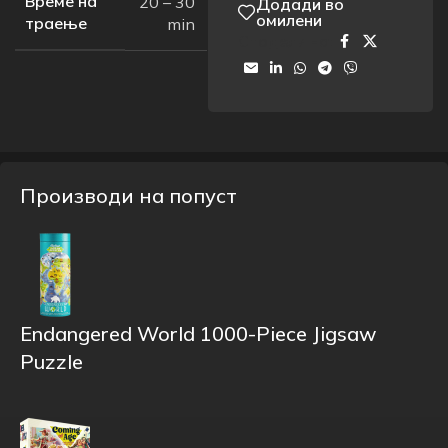
Време на
20 – 30
Додади во
омилени
траење
min
Сподели на:
Производи на попуст
Endangered World 1000-Piece Jigsaw
Puzzle