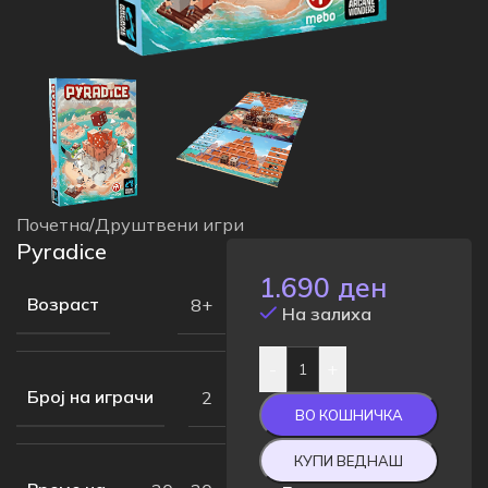
Почетна
/
Друштвени игри
Pyradice
1.690
ден
Возраст
8+
На залиха
-
+
Број на играчи
2
ВО КОШНИЧКА
КУПИ ВЕДНАШ