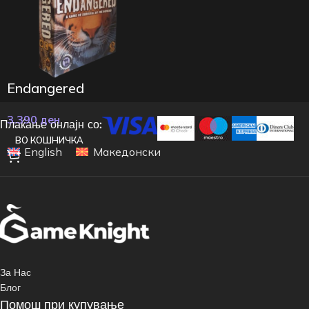
Endangered
3.390
ден
Плаќање онлајн со:
ВО КОШНИЧКА
English
Македонски
За Нас
Блог
Помош при купување