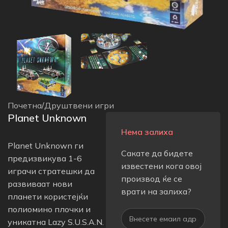
Почетна
/
Друштвени игри
Planet Unknown
Нема залиха
Planet Unknown ги
Сакате да бидете
предизвикува 1-6
известени кога овој
играчи стратешки да
производ ќе се
развиваат нови
врати на залиха?
планети користејќи
полиомино плочки и
уникатна Lazy S.U.S.A.N.