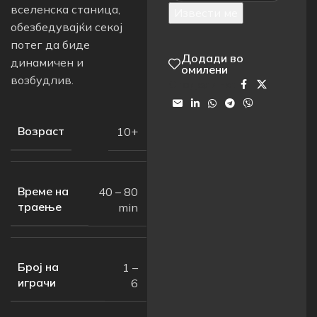
вселенска станица,
Извести ме
обезбедувајќи секој
потег да биде
Додади во
динамичен и
омилени
возбудлив.
Сподели на:
Возраст
10+
Време на
40 – 80
траење
min
Број на
1 –
играчи
6