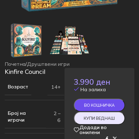
Почетна
/
Друштвени игри
Kinfire Council
3.990
ден
Возраст
14+
На залиха
ВО КОШНИЧКА
Број на
2 –
КУПИ ВЕДНАШ
играчи
6
Додади во
омилени
Сподели на: