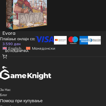
Evora
Плаќање онлајн со:
3.590
ден
English
Македонски
ВО КОШНИЧКА
За Нас
Блог
Помош при купување