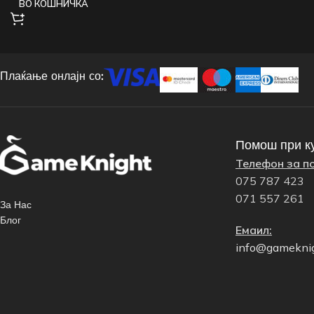
ВО КОШНИЧКА
Плаќање онлајн со:
Помош при к
Телефон за п
075 787 423
071 557 261
За Нас
Блог
Емаил:
info@gamekni