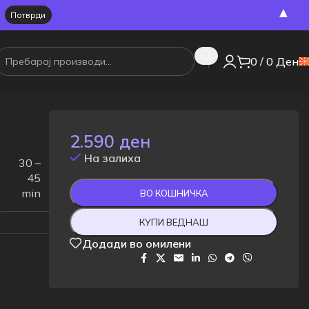
▲
0
/
0
Ден
2.590
ден
На залиха
30 –
45
min
ВО КОШНИЧКА
КУПИ ВЕДНАШ
Додади во омилени
Сподели на: