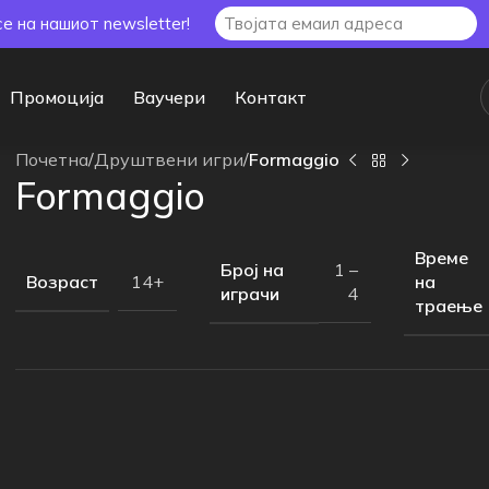
се на нашиот newsletter!
Промоција
Ваучери
Контакт
Почетна
/
Друштвени игри
/
Formaggio
Formaggio
Време
Број на
1 –
Возраст
на
14+
играчи
4
траење