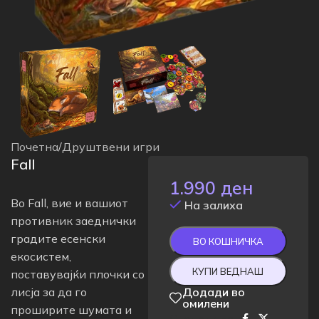
Почетна
/
Друштвени игри
Fall
1.990
ден
Во Fall, вие и вашиот
На залиха
противник заеднички
градите есенски
ВО КОШНИЧКА
екосистем,
КУПИ ВЕДНАШ
поставувајќи плочки со
лисја за да го
Додади во
омилени
проширите шумата и
Сподели на: