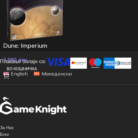
Dune: Imperium
3.690
ден
Плаќање онлајн со:
ВО КОШНИЧКА
English
Македонски
За Нас
Блог