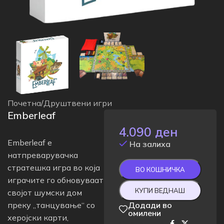
Почетна
/
Друштвени игри
Emberleaf
4.090
ден
Emberleaf е
На залиха
натпреварувачка
стратешка игра во која
ВО КОШНИЧКА
играчите го обновуваат
КУПИ ВЕДНАШ
својот шумски дом
преку „танцување“ со
Додади во
омилени
херојски карти,
Сподели на: