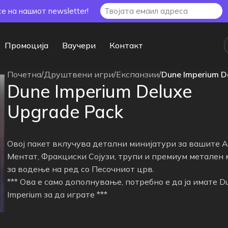
се на нашиот newsletter!
Промоција
Ваучери
Контакт
Почетна
/
Друштвени игри
/
Експанзии
/
Dune Imperium D
Dune Imperium Deluxe
Upgrade Pack
Овој пакет вклучува детални минијатури за вашите А
Ментат, Фракциски Сојузи, трупи и премиум метален
за водење на ред со Песочниот црв.
*** Ова е само дополнување, потребно е да ја имате D
Imperium за да играте ***