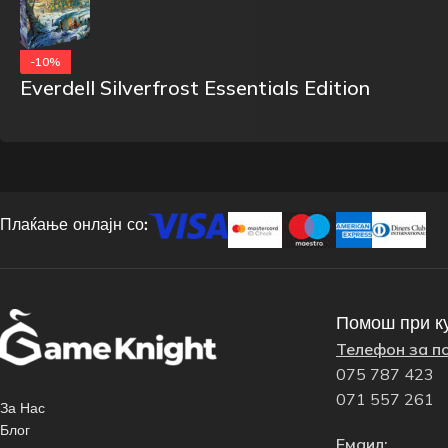
-10%
Everdell Silverfrost Essentials Edition
Плаќање онлајн со:
Помош при к
Телефон за п
075 787 423
071 557 261
За Нас
Блог
Емаил: