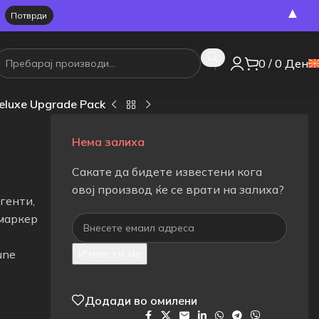
▲
0
/
0
Ден
eluxe Upgrade Pack
Нема залиха
Сакате да бидете известени кога
овој производ ќе се врати на залиха?
генти,
 маркер
Извести ме
une
Додади во омилени
Сподели на: