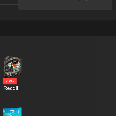
-10%
Recall