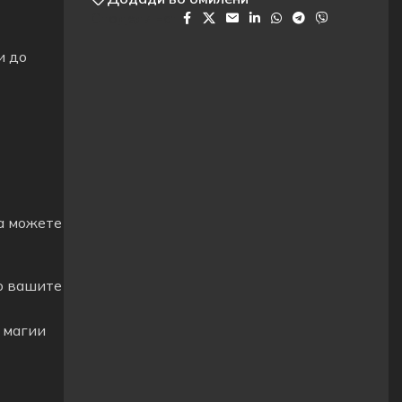
Сподели на:
и до
а можете
о вашите
и магии