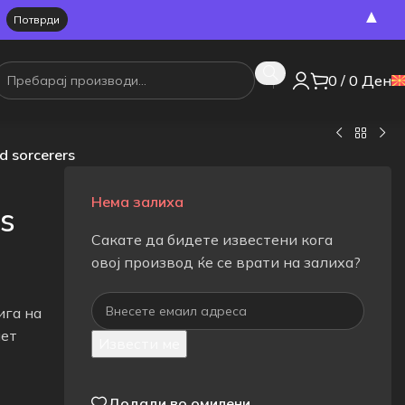
▲
0
/
0
Ден
d sorcerers
Нема залиха
ds
Сакате да бидете известени кога
овој производ ќе се врати на залиха?
ига на
нет
Извести ме
Додади во омилени