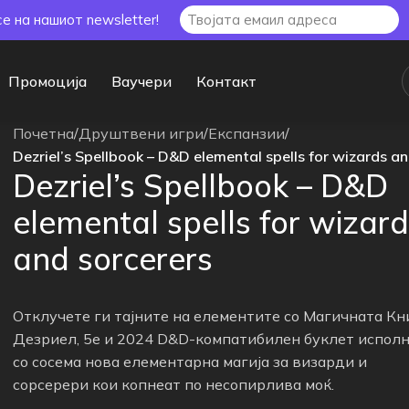
се на нашиот newsletter!
Промоција
Ваучери
Контакт
Почетна
/
Друштвени игри
/
Експанзии
/
Dezriel’s Spellbook – D&D elemental spells for wizards an
Dezriel’s Spellbook – D&D
elemental spells for wizar
and sorcerers
Отклучете ги тајните на елементите со Магичната Кн
Дезриел, 5e и 2024 D&D-компатибилен буклет испол
со сосема нова елементарна магија за визарди и
сорсерери кои копнеат по несопирлива моќ.