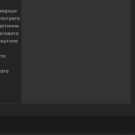
сведоци
 потрага
хаотични
неговата
ништила
ата
ната