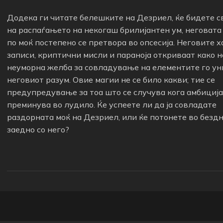
Додека ги читате белешките на Дезриел, ќе бидете 
на распаѓањето на некогаш брилијантен ум, неговата
по моќ постепено се претвора во опсесија. Неговите 
записи, криптични мисли и параноја откриваат како 
неуморна желба за совладување на елементите го у
неговиот разум. Овие магии не се било какви; тие се
предупредување за тоа што се случува кога амбициј
преминува во лудило. Ќе успеете ли да ја совладате
раздорната моќ на Дезриел, или ќе потонете во безд
заедно со него?