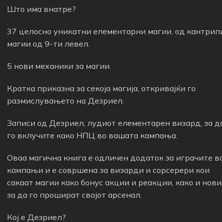
Што има внатре?
37 целосно уникатни елементарни магии, од кантрип
магии од 9-ти левел.
5 нови механики за магии.
Кратка приказна за секоја магија, откривајќи го
размислувањето на Дезриел.
Записи од Дезриел, лудиот елементарен визард, за д
го вклучите како НПЦ во вашата кампања.
Оваа магична книга е одличен додаток за играчите в
кампањи и е совршена за визарди и сорсерери кои
сакаат магии како бонус акции и реакции, како и нов
за да го прошират својот арсенал.
Кој е Дезриел?