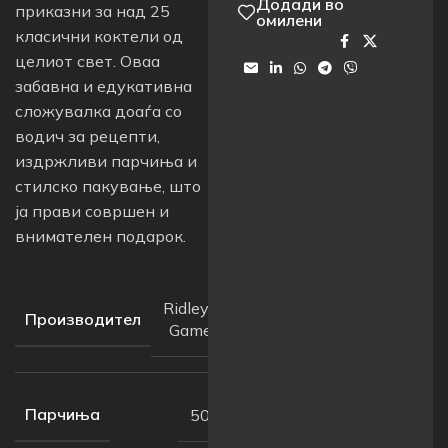
Додади во
приказни за над 25
омилени
класични коктели од
Сподели на:
целиот свет. Оваа
забавна и едукативна
сложувалка доаѓа со
водич за рецепти,
издржливи парчиња и
стилско пакување, што
ја прави совршен и
внимателен подарок.
Ridley’s
Производител
Games
Парчиња
500