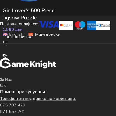
Gin Lover’s 500 Piece
Jigsaw Puzzle
Плаќање онлајн со:
1.590
ден
English
Македонски
ВО КОШНИЧКА
За Нас
Блог
Помош при купување
Телефон за поддршка на корисници:
075 787 423
071 557 261