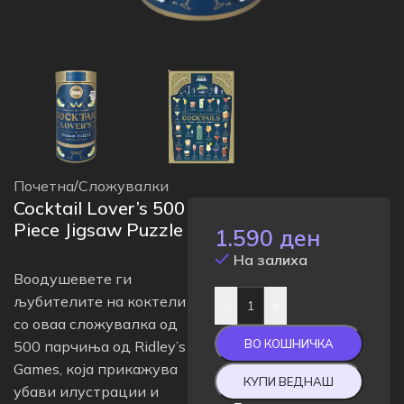
Почетна
/
Сложувалки
Cocktail Lover’s 500
Piece Jigsaw Puzzle
1.590
ден
На залиха
Воодушевете ги
љубителите на коктели
-
+
со оваа сложувалка од
ВО КОШНИЧКА
500 парчиња од Ridley’s
Games, која прикажува
КУПИ ВЕДНАШ
убави илустрации и