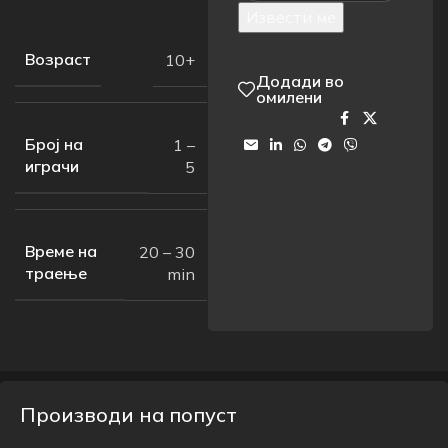
Извести ме
Возраст
10+
Додади во
омилени
Сподели на:
Број на
1 –
играчи
5
Време на
20 – 30
траење
min
Производи на попуст