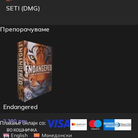
SETI (DMG)
Препорачуваме
Endangered
3.390
ден
Плаќање онлајн со:
ВО КОШНИЧКА
English
Македонски