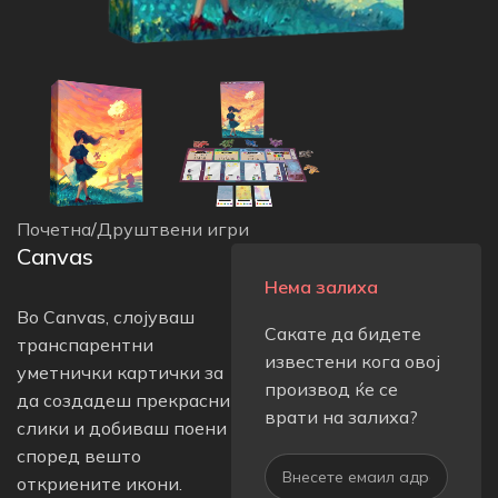
Почетна
/
Друштвени игри
Canvas
Нема залиха
Во Canvas, слојуваш
Сакате да бидете
транспарентни
известени кога овој
уметнички картички за
производ ќе се
да создадеш прекрасни
врати на залиха?
слики и добиваш поени
според вешто
откриените икони.