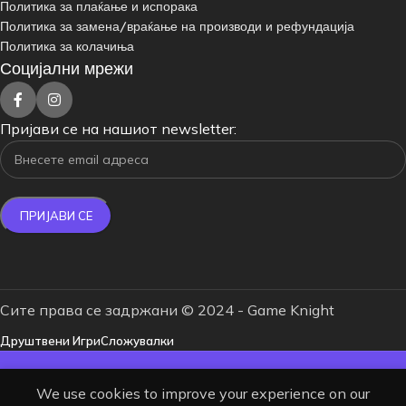
Политика за плаќање и испорака
Политика за замена/враќање на производи и рефундација
Политика за колачиња
Социјални мрежи
Пријави се на нашиот newsletter:
Сите права се задржани © 2024 - Game Knight
Друштвени Игри
Сложувалки
БЕСПЛАТНА ДОСТАВА ЗА НАРАЧКИ
We use cookies to improve your experience on our
НАД 4000 ДЕНАРИ.
одавница
Омилени
Кошничка
Корисник