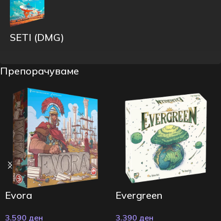
SETI (DMG)
Препорачуваме
Evora
Evergreen
3.590
ден
3.390
ден