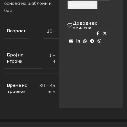
основа на шаблони и
Извести ме
бои.
Додади во
омилени
Возраст
10+
Сподели на:
Број на
1 –
играчи
4
Време на
30 – 45
траење
min