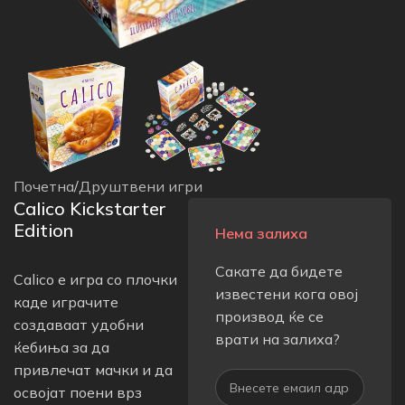
Почетна
/
Друштвени игри
Calico Kickstarter
Edition
Нема залиха
Сакате да бидете
Calico е игра со плочки
известени кога овој
каде играчите
производ ќе се
создаваат удобни
врати на залиха?
ќебиња за да
привлечат мачки и да
освојат поени врз