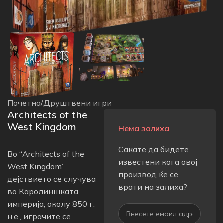
Почетна
/
Друштвени игри
Architects of the
West Kingdom
Нема залиха
Сакате да бидете
Во “Architects of the
известени кога овој
West Kingdom”,
производ ќе се
дејствието се случува
врати на залиха?
во Каролиншката
империја, околу 850 г.
н.е., играчите се