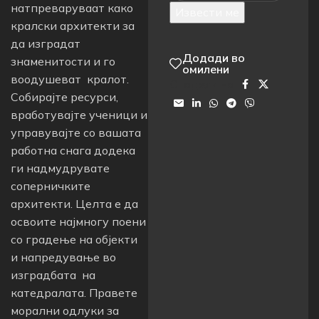
натпреваруваат како
Извести ме
кралски архитекти за
да изградат
Додади во
знаменитости и го
омилени
воодушеват кралот.
Сподели на:
Собирајте ресурси,
вработувајте ученици и
управувајте со вашата
работна снага додека
ги надмудрувате
соперничките
архитекти. Целта е да
освоите најмногу поени
со градење на објекти
и напредување во
изградбата на
катедралата. Правете
морални одлуки за