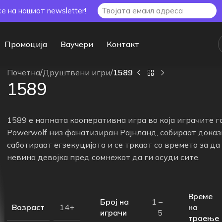
се на нашиот newsletter!
Промоција
Ваучери
Контакт
Почетна
/
Друштвени игри
/
1589
1589
1589 е напната кооперативна игра во која играчите г
Powerwolf низ фанатизиран Рајнланд, собираат докази
саботираат егзекуцијата и се тркаат со времето за да
невина девојка пред сомнежот да ги осуди сите.
Време
Број на
1 –
Возраст
на
14+
играчи
5
траење