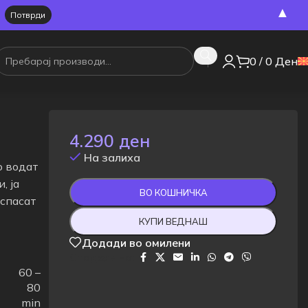
▲
0
/
0
Ден
4.290
ден
На залиха
о водат
, ја
ВО КОШНИЧКА
 спасат
КУПИ ВЕДНАШ
Додади во омилени
Сподели на:
60 –
80
min