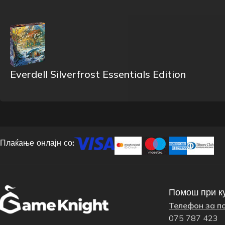
Everdell Silverfrost Essentials Edition
Плаќање онлајн со:
Помош при к
Телефон за п
075 787 423