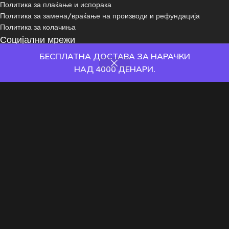
Политика за плаќање и испорака
Политика за замена/враќање на производи и рефундација
Политика за колачиња
Социјални мрежи
БЕСПЛАТНА ДОСТАВА ЗА НАРАЧКИ
НАД 4000 ДЕНАРИ.
Пријави се на нашиот newsletter:
одавница
Филтри
Омилени
Кошничка
Корисник
Сите права се задржани © 2024 - Game Knight
Друштвени Игри
Сложувалки
We use cookies to improve your experience on our