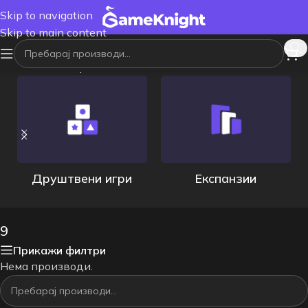
Skip to navigation
Skip to main content
Почетна
/
Возраст
/
9
Друштвени игри
Експанзии
9
Прикажи филтри
Нема производи.