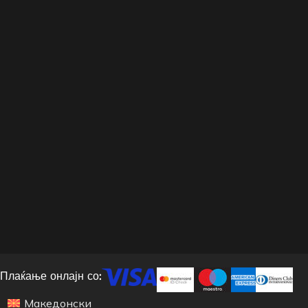
Плаќање онлајн со:
Македонски